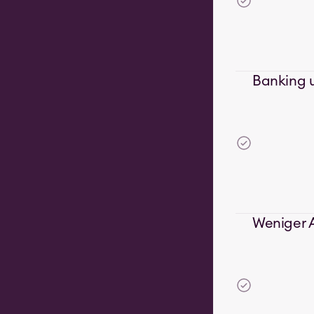
Banking u
Weniger A