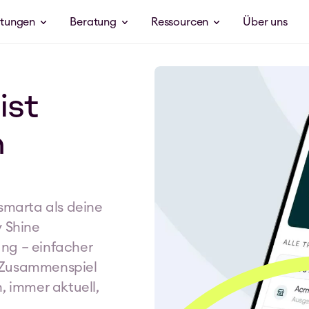
stungen
Beratung
Ressourcen
Über uns
ist
n
smarta als deine 
 Shine 
g – einfacher 
s Zusammenspiel 
 immer aktuell, 