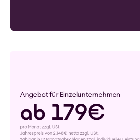
Angebot für Einzelunternehmen
ab 179€
pro Monat zzgl. USt.
Jahrespreis von 2.148€ netto zzgl. USt.
zahlbar in 12 Monatsabschlägen zzgl. individueller Leistun